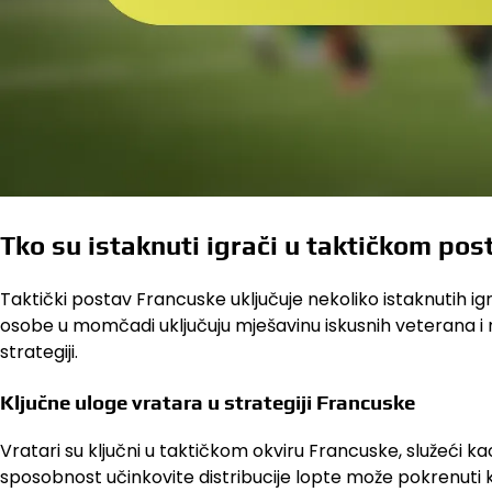
Tko su istaknuti igrači u taktičkom po
Taktički postav Francuske uključuje nekoliko istaknutih 
osobe u momčadi uključuju mješavinu iskusnih veterana i n
strategiji.
Ključne uloge vratara u strategiji Francuske
Vratari su ključni u taktičkom okviru Francuske, služeći kao 
sposobnost učinkovite distribucije lopte može pokrenuti k