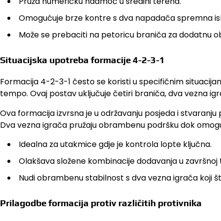
Pruža numeričku nadmoć u sredini terena.
Omogućuje brze kontre s dva napadača spremna isko
Može se prebaciti na petoricu braniča za dodatnu o
Situacijska upotreba formacije 4-2-3-1
Formacija 4-2-3-1 često se koristi u specifičnim situacija
tempo. Ovaj postav uključuje četiri braniča, dva vezna ig
Ova formacija izvrsna je u održavanju posjeda i stvaranju 
Dva vezna igrača pružaju obrambenu podršku dok omoguću
Idealna za utakmice gdje je kontrola lopte ključna.
Olakšava složene kombinacije dodavanja u završnoj t
Nudi obrambenu stabilnost s dva vezna igrača koji št
Prilagodbe formacija protiv različitih protivnika