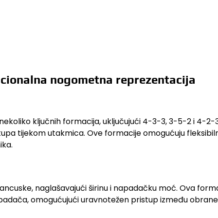
nacionalna nogometna reprezentacija
oliko ključnih formacija, uključujući 4-3-3, 3-5-2 i 4-2-3
tupa tijekom utakmica. Ove formacije omogućuju fleksibil
ika.
ncuske, naglašavajući širinu i napadačku moć. Ova forma
i napadača, omogućujući uravnotežen pristup između obrane 