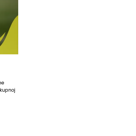
ne
ukupnoj