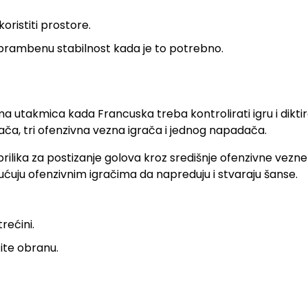
ristiti prostore.
brambenu stabilnost kada je to potrebno.
ma utakmica kada Francuska treba kontrolirati igru i diktir
rača, tri ofenzivna vezna igrača i jednog napadača.
prilika za postizanje golova kroz središnje ofenzivne vezne
ju ofenzivnim igračima da napreduju i stvaraju šanse.
rećini.
ite obranu.