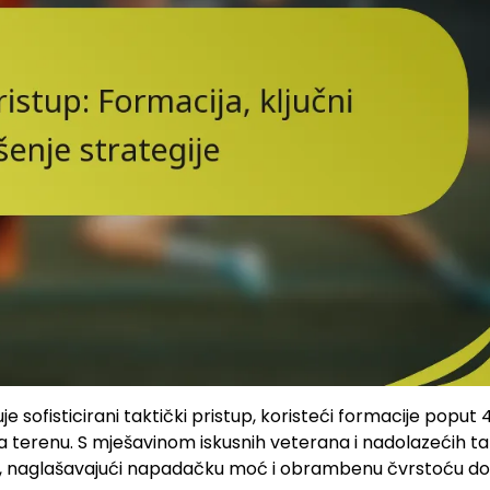
ofisticirani taktički pristup, koristeći formacije poput 
na terenu. S mješavinom iskusnih veterana i nadolazećih ta
ju, naglašavajući napadačku moć i obrambenu čvrstoću d