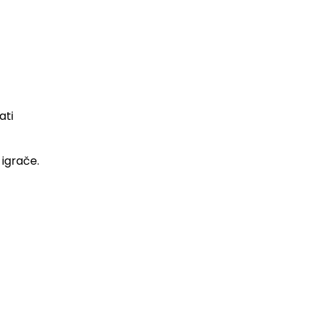
ati
 igrače.