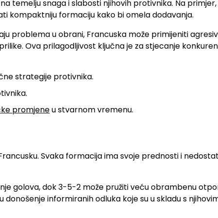
a temelju snaga i slabosti njihovih protivnika. Na primjer,
ti kompaktniju formaciju kako bi omela dodavanja.
u problema u obrani, Francuska može primijeniti agresiv
like. Ova prilagodljivost ključna je za stjecanje konkure
čne strategije protivnika.
tivnika.
čke promjene
u stvarnom vremenu.
rancusku. Svaka formacija ima svoje prednosti i nedostat
zanje golova, dok 3-5-2 može pružiti veću obrambenu otpo
donošenje informiranih odluka koje su u skladu s njihovi