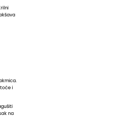
ilni
lakšava
takmica.
toće i
gušiti
isak na