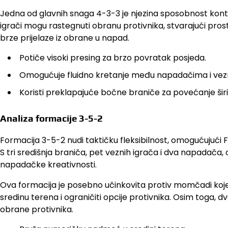
Jedna od glavnih snaga 4-3-3 je njezina sposobnost kontr
igrači mogu rastegnuti obranu protivnika, stvarajući pros
brze prijelaze iz obrane u napad.
Potiče visoki presing za brzo povratak posjeda.
Omogućuje fluidno kretanje među napadačima i vez
Koristi preklapajuće bočne braniče za povećanje širin
Analiza formacije 3-5-2
Formacija 3-5-2 nudi taktičku fleksibilnost, omogućujući F
S tri središnja braniča, pet veznih igrača i dva napadač
napadačke kreativnosti.
Ova formacija je posebno učinkovita protiv momčadi koje se
sredinu terena i ograničiti opcije protivnika. Osim toga, 
obrane protivnika.