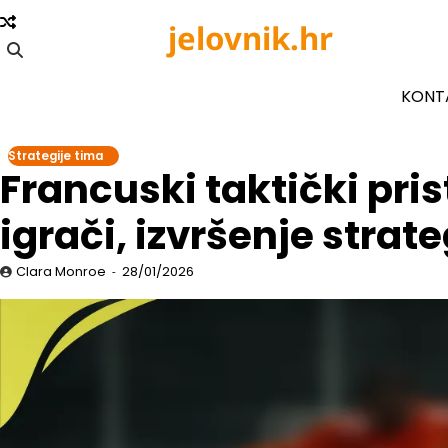
Skip
jelovnik.hr
to
content
KONT
Strategije tima
Francuski taktički pris
igrači, izvršenje strate
Clara Monroe
28/01/2026