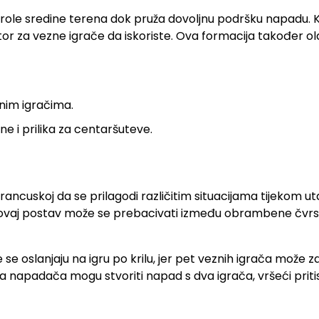
ole sredine terena dok pruža dovoljnu podršku napadu. Kr
tor za vezne igrače da iskoriste. Ova formacija također o
nim igračima.
e i prilika za centaršuteve.
rancuskoj da se prilagodi različitim situacijama tijekom u
a, ovaj postav može se prebacivati između obrambene čvrs
 oslanjaju na igru po krilu, jer pet veznih igrača može za
dva napadača mogu stvoriti napad s dva igrača, vršeći prit