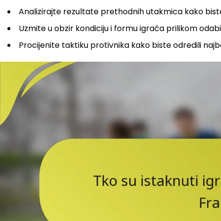
Analizirajte rezultate prethodnih utakmica kako biste
Uzmite u obzir kondiciju i formu igrača prilikom odab
Procijenite taktiku protivnika kako biste odredili naj