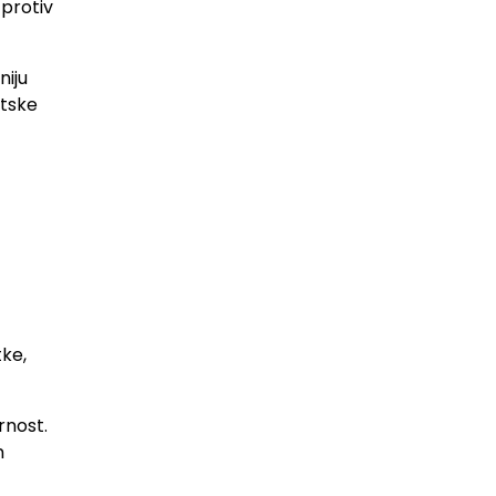
 protiv
niju
ntske
ke,
rnost.
m