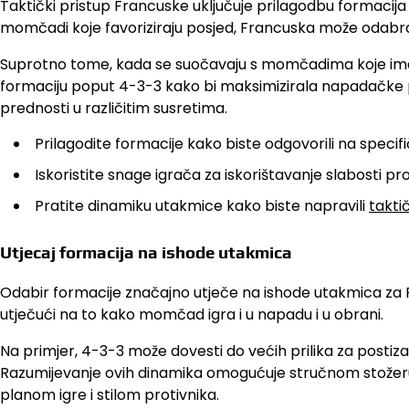
Taktički pristup Francuske uključuje prilagodbu formacija n
momčadi koje favoriziraju posjed, Francuska može odabra
Suprotno tome, kada se suočavaju s momčadima koje imaj
formaciju poput 4-3-3 kako bi maksimizirala napadačke pri
prednosti u različitim susretima.
Prilagodite formacije kako biste odgovorili na specifi
Iskoristite snage igrača za iskorištavanje slabosti pro
Pratite dinamiku utakmice kako biste napravili
takti
Utjecaj formacija na ishode utakmica
Odabir formacije značajno utječe na ishode utakmica za F
utječući na to kako momčad igra i u napadu i u obrani.
Na primjer, 4-3-3 može dovesti do većih prilika za posti
Razumijevanje ovih dinamika omogućuje stručnom stožeru 
planom igre i stilom protivnika.