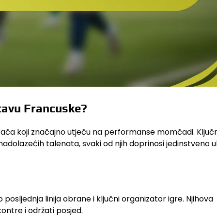
stavu Francuske?
igrača koji značajno utječu na performanse momčadi. Ključ
adolazećih talenata, svaki od njih doprinosi jedinstveno 
posljednja linija obrane i ključni organizator igre. Njihova
ontre i održati posjed.