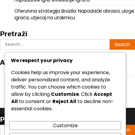
Ofenzivna strategija Brazila: Napadački obrasci, uloge
igrača, utjecaj na utakmicu
Pretraži
Search
for:
We respect your privacy
Arhiva
February 2026
Cookies help us improve your experience,
deliver personalized content, and analyze
January 2026
traffic. You can choose which cookies to
allow by clicking
Customize
. Click
Accept
All
to consent or
Reject All
to decline non-
essential cookies.
Pretraži
Customize
Search