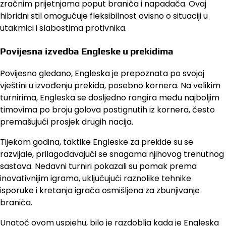
zračnim prijetnjama poput braniča i napadača. Ovaj
hibridni stil omogućuje fleksibilnost ovisno o situaciji u
utakmici i slabostima protivnika.
Povijesna izvedba Engleske u prekidima
Povijesno gledano, Engleska je prepoznata po svojoj
vještini u izvođenju prekida, posebno kornera. Na velikim
turnirima, Engleska se dosljedno rangira među najboljim
timovima po broju golova postignutih iz kornera, često
premašujući prosjek drugih nacija.
Tijekom godina, taktike Engleske za prekide su se
razvijale, prilagođavajući se snagama njihovog trenutnog
sastava. Nedavni turniri pokazali su pomak prema
inovativnijim igrama, uključujući raznolike tehnike
isporuke i kretanja igrača osmišljena za zbunjivanje
braniča.
Unatoč ovom uspjehu, bilo je razdoblja kada je Engleska