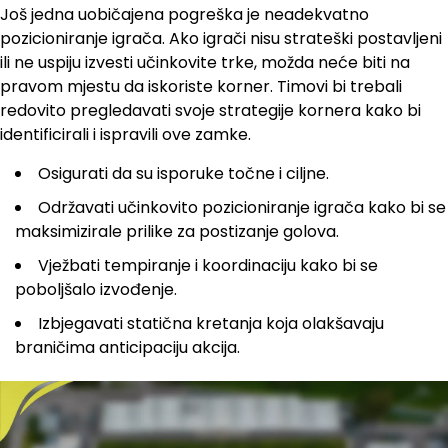
Još jedna uobičajena pogreška je neadekvatno
pozicioniranje igrača. Ako igrači nisu strateški postavljeni
ili ne uspiju izvesti učinkovite trke, možda neće biti na
pravom mjestu da iskoriste korner. Timovi bi trebali
redovito pregledavati svoje strategije kornera kako bi
identificirali i ispravili ove zamke.
Osigurati da su isporuke točne i ciljne.
Održavati učinkovito pozicioniranje igrača kako bi se
maksimizirale prilike za postizanje golova.
Vježbati tempiranje i koordinaciju kako bi se
poboljšalo izvođenje.
Izbjegavati statična kretanja koja olakšavaju
braničima anticipaciju akcija.