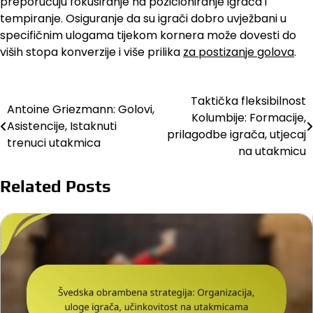
preporučuju fokusiranje na pozicioniranje igrača i
tempiranje. Osiguranje da su igrači dobro uvježbani u
specifičnim ulogama tijekom kornera može dovesti do
viših stopa konverzije i više prilika
za postizanje golova
.
Taktička fleksibilnost
Post
Antoine Griezmann: Golovi,
Kolumbije: Formacije,
Asistencije, Istaknuti
navigation
prilagodbe igrača, utjecaj
trenuci utakmica
na utakmicu
Related Posts