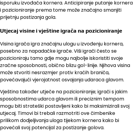
isporuku izvođača kornera. Anticipiranje putanje kornera
i pozicioniranje prema tome može značajno smanjiti
prijetnju postizanja gola.
Utjecaj visine i vještine igrača na pozicioniranje
Visina igrača igra značajnu ulogu u izvođenju kornera,
posebno za napadačke igrače. Viši igrači često se
pozicioniraju tamo gdje mogu najbolje iskoristiti svoje
zračne sposobnosti, obično blizu gol-linije. Njihova visina
može stvoriti nesrazmjer protiv kraćih braniča,
povećavajući vjerojatnost osvajanja udaraca glavom.
Vještina također utječe na pozicioniranje; igrači s jakim
sposobnostima udarca glavom ili preciznim tempom
mogu biti strateški postavljeni kako bi maksimizirali svoj
utjecaj. Timovi bi trebali razmotriti ove čimbenike
prilikom dodjeljivanja uloga tijekom kornera kako bi
povećali svoj potencijal za postizanje golova.