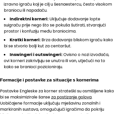
izravno igraču koji je cilj u šesnaestercu, često visokom
braniocu ili napadaču.
Indirektni korneri:
Uključuje dodavanje lopte
suigraču prije nego što se pokuša šutirati, stvarajući
prostor i konfuziju među braniocima.
Kratki korneri:
Brza dodavanja bliskom igraču kako
bi se stvorio bolji kut za centaršut.
Inswingeri i outswingeri:
Ovisno o nozi izvođača,
ovi korneri zakrivljuju se unutra ili van, utječući na to
kako se branioci pozicioniraju.
Formacije i postavke za situacije s kornerima
Postavke Engleske za korner strateški su osmišljene kako
bi se maksimizirale šanse
za postizanje golova
.
Uobičajene formacije uključuju mješavinu zonalnih i
markiranih sustava, omogućujući igračima da pokriju