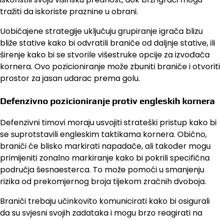
tražiti da iskoriste praznine u obrani.
Uobičajene strategije uključuju grupiranje igrača blizu
bliže stative kako bi odvratili braniče od daljnje stative, ili
širenje kako bi se stvorile višestruke opcije za izvođača
kornera. Ovo pozicioniranje može zbuniti braniče i otvoriti
prostor za jasan udarac prema golu.
Defenzivno pozicioniranje protiv engleskih kornera
Defenzivni timovi moraju usvojiti strateški pristup kako bi
se suprotstavili engleskim taktikama kornera. Obično,
braniči će blisko markirati napadače, ali također mogu
primijeniti zonalno markiranje kako bi pokrili specifična
područja šesnaesterca. To može pomoći u smanjenju
rizika od prekomjernog broja tijekom zračnih dvoboja.
Braniči trebaju učinkovito komunicirati kako bi osigurali
da su svjesni svojih zadataka i mogu brzo reagirati na