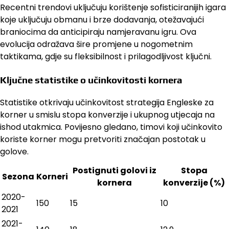
Recentni trendovi uključuju korištenje sofisticiranijih igara
koje uključuju obmanu i brze dodavanja, otežavajući
braniocima da anticipiraju namjeravanu igru. Ova
evolucija odražava šire promjene u nogometnim
taktikama, gdje su fleksibilnost i prilagodljivost ključni.
Ključne statistike o učinkovitosti kornera
Statistike otkrivaju učinkovitost strategija Engleske za
korner u smislu stopa konverzije i ukupnog utjecaja na
ishod utakmica. Povijesno gledano, timovi koji učinkovito
koriste korner mogu pretvoriti značajan postotak u
golove.
Postignuti golovi iz
Stopa
Sezona
Korneri
kornera
konverzije (%)
2020-
150
15
10
2021
2021-