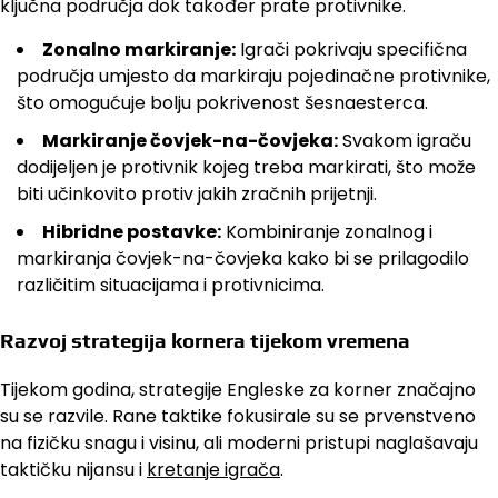
ključna područja dok također prate protivnike.
Zonalno markiranje:
Igrači pokrivaju specifična
područja umjesto da markiraju pojedinačne protivnike,
što omogućuje bolju pokrivenost šesnaesterca.
Markiranje čovjek-na-čovjeka:
Svakom igraču
dodijeljen je protivnik kojeg treba markirati, što može
biti učinkovito protiv jakih zračnih prijetnji.
Hibridne postavke:
Kombiniranje zonalnog i
markiranja čovjek-na-čovjeka kako bi se prilagodilo
različitim situacijama i protivnicima.
Razvoj strategija kornera tijekom vremena
Tijekom godina, strategije Engleske za korner značajno
su se razvile. Rane taktike fokusirale su se prvenstveno
na fizičku snagu i visinu, ali moderni pristupi naglašavaju
taktičku nijansu i
kretanje igrača
.