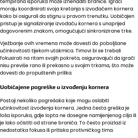
tempirana isporuka može iznenaditi braniče. Igrači
moraju koordinirati svoja kretanja s izvođačem kornera
kako bi osigurali da stignu u pravom trenutku. Uobičajen
pristup je signaliziranje izvođaču kornera s unaprijed
dogovorenim znakom, omogućujući sinkronizirane trke.
Vježbanje ovih vremena može dovesti do poboljšane
učinkovitosti tijekom utakmica. Timovi bi se trebali
fokusirati na ritam svojih pokreta, osiguravajući da igrači
nisu previše rano ili prekasno u svojim trkama, što može
dovesti do propuštenih prilika.
Uobičajene pogreške u izvođenju kornera
Postoji nekoliko pogrešaka koje mogu oslabiti
učinkovitost izvođenja kornera. Jedna česta greška je
loša isporuka, gdje lopta ne dosegne namijenjenog cilja ili
je lako očistiti od strane braniča. To često proizlazi iz
nedostatka fokusa ili pritiska protivničkog tima.