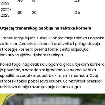
140
18
12.9
2022
2022-
160
20
12.5
2023
Utjecaj trenerskog osoblja na taktike kornera
Treneri igraju ključnu ulogu u oblikovanju taktika Engleske
za korner. Analiziraju slabosti protivnika i prilagođavaju
strategije kornera prema tome, često uključujući
inovativne vježbe tijekom treninga.
Pored toga, naglasak na ulogama igrača tijekom kornera
je povećan, s određenim igračima koji su zaduženi za
specifične zadatke, poput blokiranja ili mamaca. Ovaj
strateški fokus poboljšava ukupnu učinkovitost prekida i
odražava dublje razumijevanje dinamike igre.