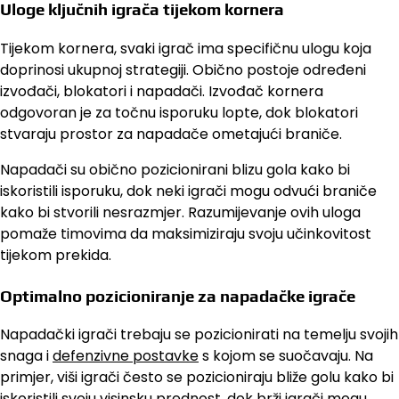
Uloge ključnih igrača tijekom kornera
Tijekom kornera, svaki igrač ima specifičnu ulogu koja
doprinosi ukupnoj strategiji. Obično postoje određeni
izvođači, blokatori i napadači. Izvođač kornera
odgovoran je za točnu isporuku lopte, dok blokatori
stvaraju prostor za napadače ometajući braniče.
Napadači su obično pozicionirani blizu gola kako bi
iskoristili isporuku, dok neki igrači mogu odvući braniče
kako bi stvorili nesrazmjer. Razumijevanje ovih uloga
pomaže timovima da maksimiziraju svoju učinkovitost
tijekom prekida.
Optimalno pozicioniranje za napadačke igrače
Napadački igrači trebaju se pozicionirati na temelju svojih
snaga i
defenzivne postavke
s kojom se suočavaju. Na
primjer, viši igrači često se pozicioniraju bliže golu kako bi
iskoristili svoju visinsku prednost, dok brži igrači mogu