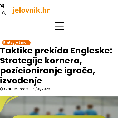
Skip
jelovnik.hr
to
content
Strategije tima
Taktike prekida Engleske:
Strategije kornera,
pozicioniranje igrača,
izvođenje
Clara Monroe
21/01/2026