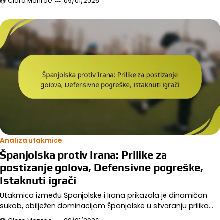
Clara Monroe
09/01/2026
Analiza utakmice
Španjolska protiv Irana: Prilike za
postizanje golova, Defensivne pogreške,
Istaknuti igrači
Utakmica između Španjolske i Irana prikazala je dinamičan
sukob, obilježen dominacijom Španjolske u stvaranju prilika…