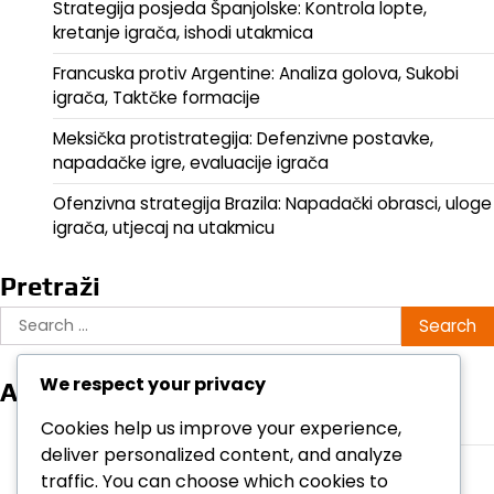
Strategija posjeda Španjolske: Kontrola lopte,
kretanje igrača, ishodi utakmica
Francuska protiv Argentine: Analiza golova, Sukobi
igrača, Taktčke formacije
Meksička protistrategija: Defenzivne postavke,
napadačke igre, evaluacije igrača
Ofenzivna strategija Brazila: Napadački obrasci, uloge
igrača, utjecaj na utakmicu
Pretraži
Search
for:
We respect your privacy
Arhiva
February 2026
Cookies help us improve your experience,
deliver personalized content, and analyze
January 2026
traffic. You can choose which cookies to