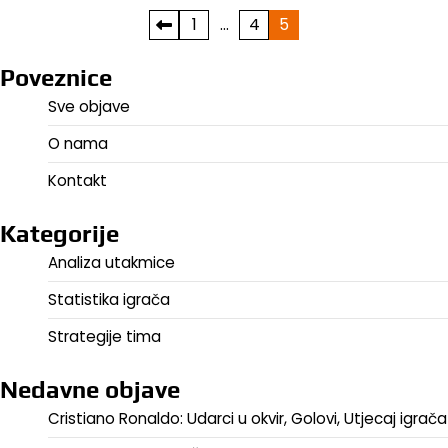
Posts
1
…
4
5
pagination
Poveznice
Sve objave
O nama
Kontakt
Kategorije
Analiza utakmice
Statistika igrača
Strategije tima
Nedavne objave
Cristiano Ronaldo: Udarci u okvir, Golovi, Utjecaj igrača